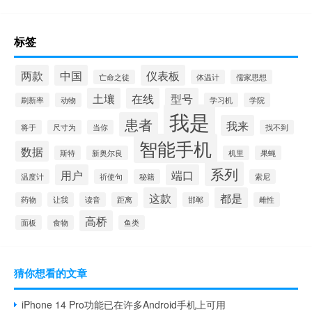
标签
两款
中国
仪表板
亡命之徒
体温计
儒家思想
土壤
在线
型号
刷新率
动物
学习机
学院
我是
患者
我来
将于
尺寸为
当你
找不到
智能手机
数据
斯特
新奥尔良
机里
果蝇
系列
用户
端口
温度计
祈使句
秘籍
索尼
这款
都是
药物
让我
读音
距离
邯郸
雌性
高桥
面板
食物
鱼类
猜你想看的文章
iPhone 14 Pro功能已在许多Android手机上可用