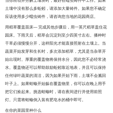
当你转动并分解土壤块时，最好在蠕虫铸件中工作。如果
土壤中没有那么多蚯蚓，请添加大量铸件。如果您不确定
应该使用多少蠕虫铸件，请咨询您当地的花园商店。
用稻草覆盖苗床— 完成其他步骤后，用一英尺稻草盖住花
园床。下雨天后，稻草会沉淀到至少四英寸左右。播种时
干草必须慢慢分开，这样阳光才能直接照射在土壤上。当
蔬菜开始发芽和生长时，多次添加稻草，尤其是当杂草开
始出现时。厚重的覆盖物将保持水分，因此您不必经常浇
水。覆盖物还可以帮助鼓励蚯蚓靠近地表，并且可以保持
任何绿叶蔬菜的清洁，因为如果开始下雨，土壤不会溅回
叶子上。如果蛞蝓开始躲在覆盖物里，你可以在晚上用手
把它们捡起来。挑选蛞蝓时，请在夜间进行并使用前照
灯。只需将蛞蝓倒入装有肥皂水的桶中即可。
在你的菜园里种什么