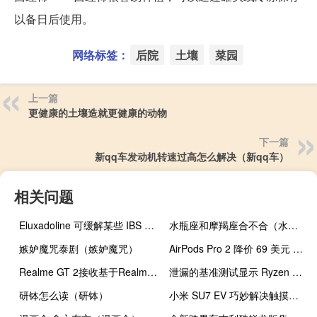
以备日后使用。
网络标签：
后院
土壤
菜园
上一篇
更健康的土壤造就更健康的动物
下一篇
新qq车发动机转速过高怎么解决（新qq车）
相关问题
Eluxadoline 可缓解某些 IBS 患者的疼痛和腹泻
水瓶座和摩羯座合不合（水瓶座摩羯座）
嫉妒魔咒泰剧（嫉妒魔咒）
AirPods Pro 2 降价 69 美元 创历史新高
Realme GT 2接收基于Realme UI 3.0的Android 13抢先体验更新
泄漏的基准测试显示 Ryzen 9 7950X3D 在单线程中等于 7950X
研钵怎么读（研钵）
小米 SU7 EV 巧妙解决触摸屏与按键之争