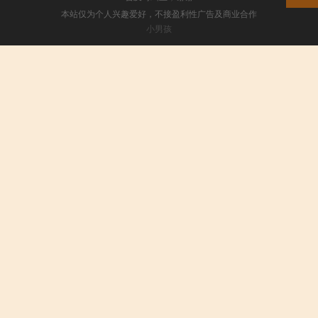
本站仅为个人兴趣爱好，不接盈利性广告及商业合作
小男孩