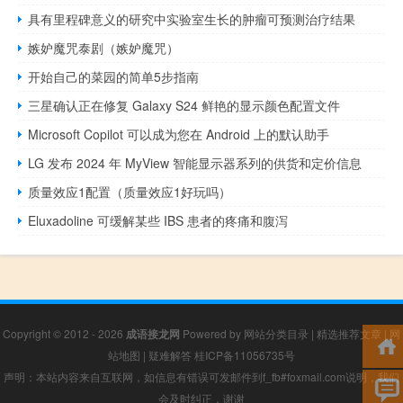
具有里程碑意义的研究中实验室生长的肿瘤可预测治疗结果
嫉妒魔咒泰剧（嫉妒魔咒）
开始自己的菜园的简单5步指南
三星确认正在修复 Galaxy S24 鲜艳的显示颜色配置文件
Microsoft Copilot 可以成为您在 Android 上的默认助手
LG 发布 2024 年 MyView 智能显示器系列的​​供货和定价信息
质量效应1配置（质量效应1好玩吗）
Eluxadoline 可缓解某些 IBS 患者的疼痛和腹泻
Copyright © 2012 - 2026
成语接龙网
Powered by
网站分类目录
|
精选推荐文章
|
网
站地图
|
疑难解答
桂ICP备11056735号
声明：本站内容来自互联网，如信息有错误可发邮件到f_fb#foxmail.com说明，我们
会及时纠正，谢谢