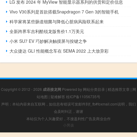
LG 发布 2024 年 MyView 智能显示器系列的​​供货和定价信息
Vivo V30系列是首款搭载Snapdragon 7 Gen 3的智能手机
科学家将某些肠道细菌与降低心脏病风险联系起来
全新跨界车吉利酷锐龙版售价1.1万美元
小米 SU7 EV 巧妙解决触摸屏与按键之争
大众捷达 GLI 性能概念车在 SEMA 2022 上大放异彩
Copyright © 2012 - 2026
成语接龙网
Powered by
网站分类目录
|
精选推荐文章
|
网
站地图
|
疑难解答
桂ICP备11056735号
声明：本站内容来自互联网，如信息有错误可发邮件到f_fb#foxmail.com说明，我们
会及时纠正，谢谢
本站仅为个人兴趣爱好，不接盈利性广告及商业合作
小男孩