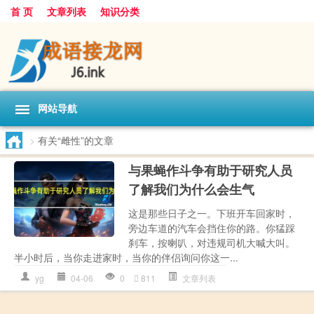
首 页
文章列表
知识分类
网站导航
>
有关“雌性”的文章
与果蝇作斗争有助于研究人员
了解我们为什么会生气
这是那些日子之一。下班开车回家时，
旁边车道的汽车会挡住你的路。你猛踩
刹车，按喇叭，对违规司机大喊大叫。
半小时后，当你走进家时，当你的伴侣询问你这一...
yg
04-06
0
811
文章列表