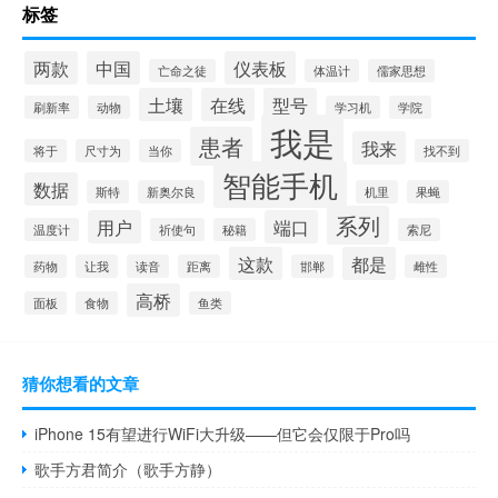
标签
两款
中国
仪表板
亡命之徒
体温计
儒家思想
土壤
在线
型号
刷新率
动物
学习机
学院
我是
患者
我来
将于
尺寸为
当你
找不到
智能手机
数据
斯特
新奥尔良
机里
果蝇
系列
用户
端口
温度计
祈使句
秘籍
索尼
这款
都是
药物
让我
读音
距离
邯郸
雌性
高桥
面板
食物
鱼类
猜你想看的文章
iPhone 15有望进行WiFi大升级——但它会仅限于Pro吗
歌手方君简介（歌手方静）