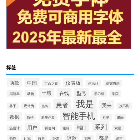
标签
两款
中国
仪表板
亡命之徒
体温计
儒家思想
土壤
在线
型号
刷新率
动物
学习机
学院
我是
患者
我来
将于
尺寸为
当你
找不到
智能手机
数据
斯特
新奥尔良
机里
果蝇
系列
用户
端口
温度计
祈使句
秘籍
索尼
这款
都是
药物
让我
读音
距离
邯郸
雌性