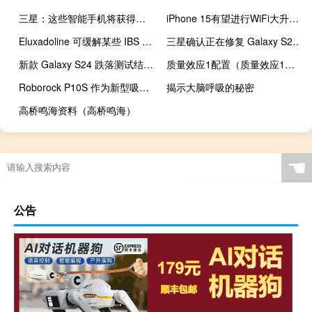
三星：这些智能手机将获得基于Android 13的One UI 5.0界面
iPhone 15有望进行WiFi大升级——但它会仅限于Pro吗
Eluxadoline 可缓解某些 IBS 患者的疼痛和腹泻
三星确认正在修复 Galaxy S24 鲜艳的显示颜色配置文件
新款 Galaxy S24 跌落测试结果令人担忧
质量效应1配置（质量效应1好玩吗）
Roborock P10S 作为新型吸尘和拖地机器人首次亮相
揭示大脑呼吸的秘密
高桥鸣海资料（高桥鸣海）
☚
公告