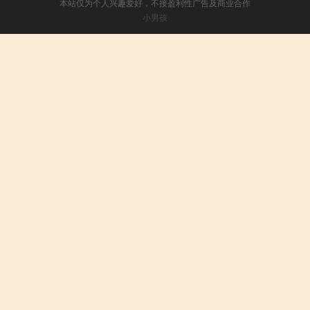
本站仅为个人兴趣爱好，不接盈利性广告及商业合作
小男孩