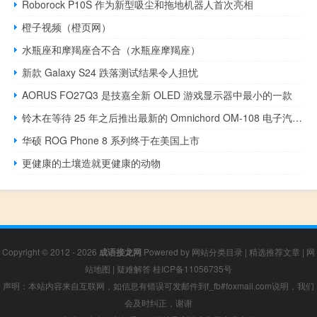
Roborock P10S 作为新型吸尘和拖地机器人首次亮相
橙子视频（橙页网）
水瓶座和摩羯座合不合（水瓶座摩羯座）
新款 Galaxy S24 跌落测试结果令人担忧
AORUS FO27Q3 是技嘉全新 OLED 游戏显示器中最小的一款
铃木在等待 25 年之后推出最新的 Omnichord OM-108 电子汽车竖琴
华硕 ROG Phone 8 系列终于在美国上市
更健康的土壤造就更健康的动物
Copyright © 2012 - 2026
成语接龙网
Powered by
网站分类目录
|
精选推荐文章
|
网
站地图
|
疑难解答
桂ICP备11056735号
声明：本站内容来自互联网，如信息有错误可发邮件到f_fb#foxmail.com说明，我们
会及时纠正，谢谢