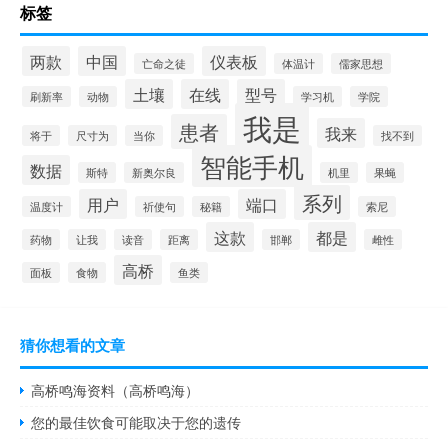
标签
两款
中国
仪表板
亡命之徒
体温计
儒家思想
土壤
在线
型号
刷新率
动物
学习机
学院
我是
患者
我来
将于
尺寸为
当你
找不到
智能手机
数据
斯特
新奥尔良
机里
果蝇
系列
用户
端口
温度计
祈使句
秘籍
索尼
这款
都是
药物
让我
读音
距离
邯郸
雌性
高桥
面板
食物
鱼类
猜你想看的文章
高桥鸣海资料（高桥鸣海）
您的最佳饮食可能取决于您的遗传