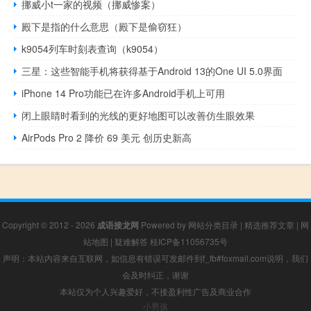
挪威小t一家的视频（挪威惨案）
殿下是指的什么意思（殿下是偷窃狂）
k9054列车时刻表查询（k9054）
三星：这些智能手机将获得基于Android 13的One UI 5.0界面
iPhone 14 Pro功能已在许多Android手机上可用
闭上眼睛时看到的光线的更好地图可以改善仿生眼效果
AirPods Pro 2 降价 69 美元 创历史新高
Copyright © 2012 - 2026
成语接龙网
Powered by
网站分类目录
|
精选推荐文章
|
网
站地图
|
疑难解答
桂ICP备11056735号
声明：本站内容来自互联网，如信息有错误可发邮件到f_fb#foxmail.com说明，我们
会及时纠正，谢谢
本站仅为个人兴趣爱好，不接盈利性广告及商业合作
小男孩