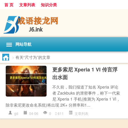
首 页
文章列表
知识分类
网站导航
>
有关“尺寸为”的文章
更多索尼 Xperia 1 VI 传言浮
出水面
不久前，我们报道了知名 Xperia 评论
者 Zackbuks 的泄密事件，称下一代索
尼 Xperia 1 手机(推测为 Xperia 1 VI，
除非索尼更改命名系统)将出现 2K+ 分辨率和1...
gd
04-06
0
611
文章列表