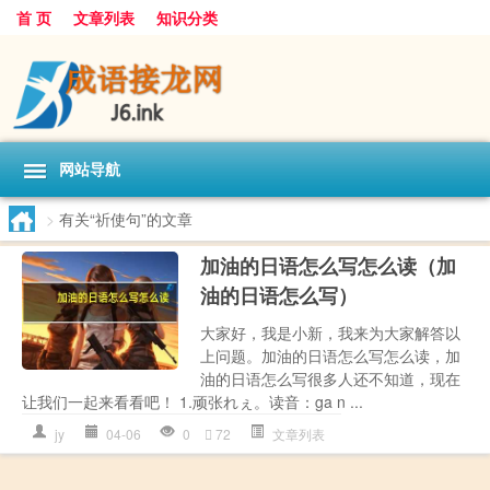
首 页
文章列表
知识分类
网站导航
>
有关“祈使句”的文章
加油的日语怎么写怎么读（加
油的日语怎么写）
大家好，我是小新，我来为大家解答以
上问题。加油的日语怎么写怎么读，加
油的日语怎么写很多人还不知道，现在
让我们一起来看看吧！ 1.顽张れぇ。读音：ga n ...
jy
04-06
0
72
文章列表