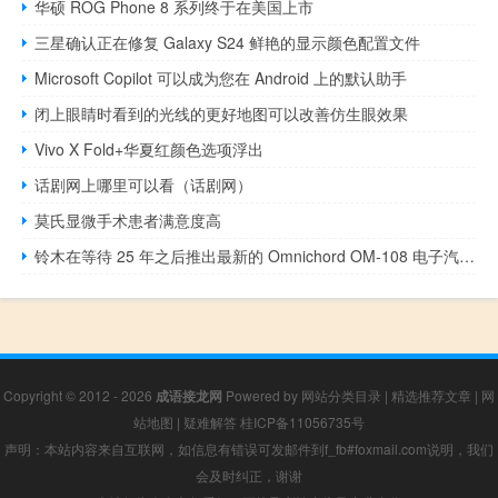
华硕 ROG Phone 8 系列终于在美国上市
三星确认正在修复 Galaxy S24 鲜艳的显示颜色配置文件
Microsoft Copilot 可以成为您在 Android 上的默认助手
闭上眼睛时看到的光线的更好地图可以改善仿生眼效果
Vivo X Fold+华夏红颜色选项浮出
话剧网上哪里可以看（话剧网）
莫氏显微手术患者满意度高
铃木在等待 25 年之后推出最新的 Omnichord OM-108 电子汽车竖琴
Copyright © 2012 - 2026
成语接龙网
Powered by
网站分类目录
|
精选推荐文章
|
网
站地图
|
疑难解答
桂ICP备11056735号
声明：本站内容来自互联网，如信息有错误可发邮件到f_fb#foxmail.com说明，我们
会及时纠正，谢谢