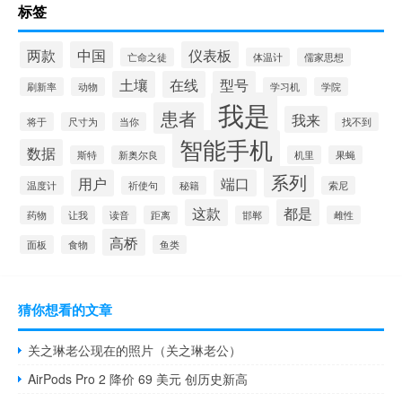
标签
两款
中国
仪表板
亡命之徒
体温计
儒家思想
土壤
在线
型号
刷新率
动物
学习机
学院
我是
患者
我来
将于
尺寸为
当你
找不到
智能手机
数据
斯特
新奥尔良
机里
果蝇
系列
用户
端口
温度计
祈使句
秘籍
索尼
这款
都是
药物
让我
读音
距离
邯郸
雌性
高桥
面板
食物
鱼类
猜你想看的文章
关之琳老公现在的照片（关之琳老公）
AirPods Pro 2 降价 69 美元 创历史新高