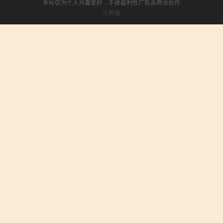
本站仅为个人兴趣爱好，不接盈利性广告及商业合作
小男孩