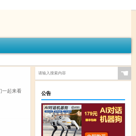
☚
们一起来看
公告