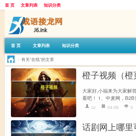
首 页
文章列表
知识分类
首 页
文章列表
知识分类
>
有关“在线”的文章
橙子视频（橙
大家好,小福来为大家解
看吧！ 1、中麦网，B2B
cz
04-06
0
话剧网上哪里