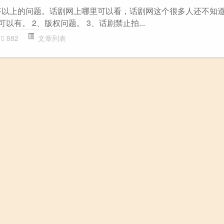
答以上的问题。话剧网上哪里可以看，话剧网这个很多人还不知道
以有。 2、版权问题。 3、话剧禁止拍...
882
文章列表