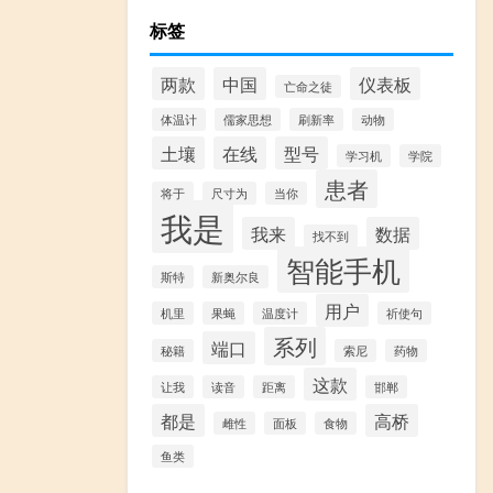
标签
两款
中国
仪表板
亡命之徒
体温计
儒家思想
刷新率
动物
土壤
在线
型号
学习机
学院
患者
将于
尺寸为
当你
我是
我来
数据
找不到
智能手机
斯特
新奥尔良
用户
机里
果蝇
温度计
祈使句
系列
端口
秘籍
索尼
药物
这款
让我
读音
距离
邯郸
都是
高桥
雌性
面板
食物
鱼类