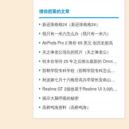
猜你想看的文章
新还珠格格24（新还珠格格24）
我只有一米六怎么办（我只有一米六）
AirPods Pro 2 降价 69 美元 创历史新高
关之琳老公现在的照片（关之琳老公）
铃木在等待 25 年之后推出最新的 Omnichord OM-108 电子汽车竖琴
邯郸学院专科学校（邯郸学院专科怎么样）
秋波媚七月十六晚登高兴亭望长安南山题眼是什么（秋波媚）
Realme GT 2接收基于Realme UI 3.0的Android 13抢先体验更新
揭示大脑呼吸的秘密
高桥鸣海资料（高桥鸣海）