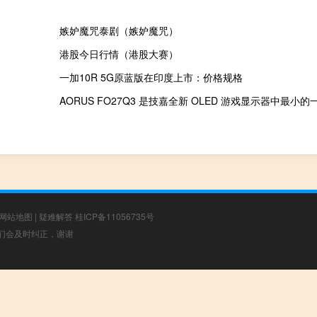
嫉妒魔咒泰剧（嫉妒魔咒）
港股今日行情（港股大赛）
一加10R 5G原蓝版在印度上市：价格规格
AORUS FO27Q3 是技嘉全新 OLED 游戏显示器中最小的
网站地图
|
疑难解答
桂ICP备11056735号
，我们会及时纠正，谢谢