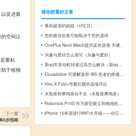
猜你想看的文章
，以促进最
乘风破浪的姐姐（cf宝贝）
您的最佳饮食可能取决于您的遗传
够的空间让
OnePlus Nord Watch提供蓝色选项 关键规格泄露
兴趣与爱好怎么填写（兴趣与爱好）
果是重粘
新qq车发动机转速过高怎么解决（新qq车）
有助于植物
Eluxadoline 可缓解某些 IBS 患者的疼痛和腹泻
Vivo X Fold+华夏红颜色选项浮出
水瓶座和摩羯座合不合（水瓶座摩羯座）
Roborock P10S 作为新型吸尘和拖地机器人首次亮相
iPhone 15有望进行WiFi大升级——但它会仅限于Pro吗
下一篇
单5步指南