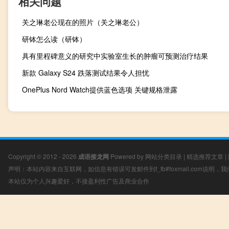
相关问题
关之琳老公现在的照片（关之琳老公）
研钵怎么读（研钵）
具有里程碑意义的研究中实验室生长的肿瘤可预测治疗结果
新款 Galaxy S24 跌落测试结果令人担忧
OnePlus Nord Watch提供蓝色选项 关键规格泄露
Copyright © 2012 - 2026
成语接龙网
Powered by
网站分类目录
|
精选推荐文章
|
声明：本站内容来自互联网，如信息有错误可发邮件到f_fb#foxmail.com说明
本站仅为个人兴趣爱好，不接盈利性广告及商业合作