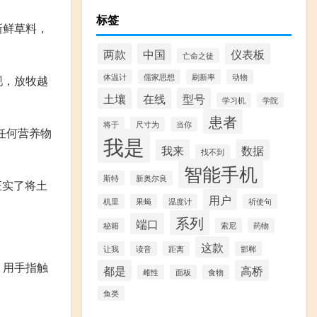
标签
新鲜草料，
两款
中国
仪表板
亡命之徒
体温计
儒家思想
刷新率
动物
现，放牧越
土壤
在线
型号
学习机
学院
患者
将于
尺寸为
当你
任何营养物
我是
我来
数据
找不到
智能手机
斯特
新奥尔良
证实了将土
用户
机里
果蝇
温度计
祈使句
系列
端口
秘籍
索尼
药物
这款
让我
读音
距离
邯郸
。用手指触
都是
高桥
雌性
面板
食物
鱼类