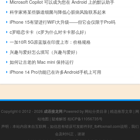
Microsoft Copilot 可以成为您在 Android 上的默认助手
科学家将某些肠道细菌与降低心脏病风险联系起来
iPhone 15有望进行WiFi大升级——但它会仅限于Pro吗
c罗暗恋卡卡（c罗为什么对卡卡那么好）
一加10R 5G原蓝版在印度上市：价格规格
兴趣与爱好怎么填写（兴趣与爱好）
如何让古老的 Mac mini 保持运行
iPhone 14 Pro功能已在许多Android手机上可用
Copyright © 2012 - 2026
成语接龙网
Powered by
网站分类目录
|
精选推荐文章
|
网
站地图
|
疑难解答
桂ICP备11056735号
声明：本站内容来自互联网，如信息有错误可发邮件到f_fb#foxmail.com说明，我们
会及时纠正，谢谢