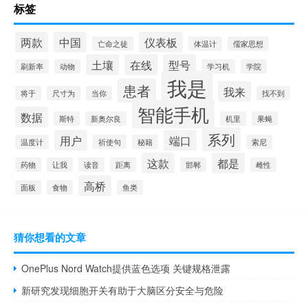
标签
两款
中国
仪表板
亡命之徒
体温计
儒家思想
土壤
在线
型号
刷新率
动物
学习机
学院
我是
患者
我来
将于
尺寸为
当你
找不到
智能手机
数据
斯特
新奥尔良
机里
果蝇
系列
用户
端口
温度计
祈使句
秘籍
索尼
这款
都是
药物
让我
读音
距离
邯郸
雌性
高桥
面板
食物
鱼类
猜你想看的文章
OnePlus Nord Watch提供蓝色选项 关键规格泄露
新研究发现细胞开关有助于大脑区分安全与危险