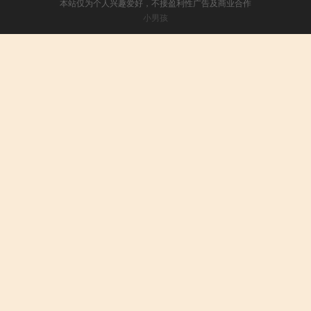
本站仅为个人兴趣爱好，不接盈利性广告及商业合作
小男孩