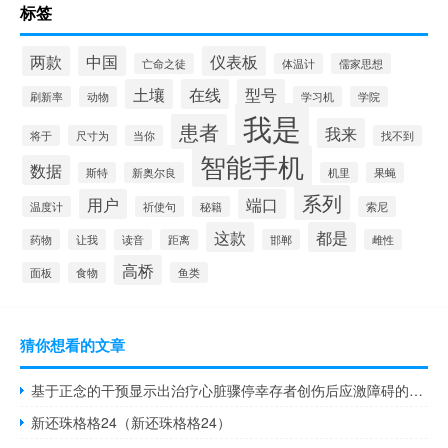
标签
两款
中国
仪表板
亡命之徒
体温计
儒家思想
土壤
在线
型号
刷新率
动物
学习机
学院
我是
患者
我来
将于
尺寸为
当你
找不到
智能手机
数据
斯特
新奥尔良
机里
果蝇
系列
用户
端口
温度计
祈使句
秘籍
索尼
这款
都是
药物
让我
读音
距离
邯郸
雌性
高桥
面板
食物
鱼类
猜你想看的文章
基于正念的干预显示出治疗心脏骤停幸存者创伤后应激障碍的希望
新还珠格格24（新还珠格格24）