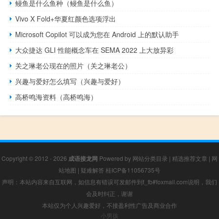
鳗鱼是什么鱼种（鳗鱼是什么鱼）
Vivo X Fold+华夏红颜色选项浮出
Microsoft Copilot 可以成为您在 Android 上的默认助手
大众捷达 GLI 性能概念车在 SEMA 2022 上大放异彩
关之琳老公现在的照片（关之琳老公）
兴趣与爱好怎么填写（兴趣与爱好）
高桥鸣海资料（高桥鸣海）
Copyright © 2012 - 2026
成语接龙网
Powered by
网站分类目录
|
精选推荐文章
|
网
站地图
|
疑难解答
桂ICP备11056735号
声明：本站内容来自互联网，如信息有错误可发邮件到f_fb#foxmail.com说明，我们
会及时纠正，谢谢
本站仅为个人兴趣爱好，不接盈利性广告及商业合作
小男孩