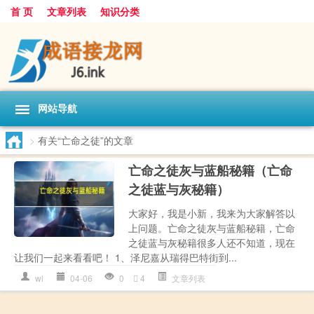
首 页
文章列表
知识分类
网站导航
>
有关“亡命之徒”的文章
亡命之徒灰与蓝船秘籍（亡命
之徒蓝与灰秘籍）
大家好，我是小新，我来为大家解答以
上问题。亡命之徒灰与蓝船秘籍，亡命
之徒蓝与灰秘籍很多人还不知道，现在
让我们一起来看看吧！ 1、泽尼嘉从瑞得巴特街到...
wl
04-06
0
4
文章列表