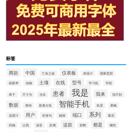
标签
两款
中国
仪表板
亡命之徒
体温计
儒家思想
土壤
在线
型号
刷新率
动物
学习机
学院
我是
患者
我来
将于
尺寸为
当你
找不到
智能手机
数据
斯特
新奥尔良
机里
果蝇
系列
用户
端口
温度计
祈使句
秘籍
索尼
这款
都是
药物
让我
读音
距离
邯郸
雌性