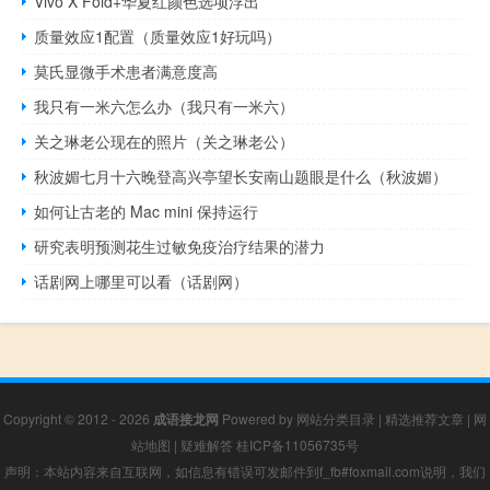
Vivo X Fold+华夏红颜色选项浮出
质量效应1配置（质量效应1好玩吗）
莫氏显微手术患者满意度高
我只有一米六怎么办（我只有一米六）
关之琳老公现在的照片（关之琳老公）
秋波媚七月十六晚登高兴亭望长安南山题眼是什么（秋波媚）
如何让古老的 Mac mini 保持运行
研究表明预测花生过敏免疫治疗结果的潜力
话剧网上哪里可以看（话剧网）
Copyright © 2012 - 2026
成语接龙网
Powered by
网站分类目录
|
精选推荐文章
|
网
站地图
|
疑难解答
桂ICP备11056735号
声明：本站内容来自互联网，如信息有错误可发邮件到f_fb#foxmail.com说明，我们