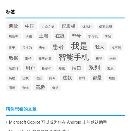
标签
两款
中国
仪表板
亡命之徒
体温计
儒家思想
土壤
在线
型号
刷新率
动物
学习机
学院
我是
患者
我来
将于
尺寸为
当你
找不到
智能手机
数据
斯特
新奥尔良
机里
果蝇
系列
用户
端口
温度计
祈使句
秘籍
索尼
这款
都是
药物
让我
读音
距离
邯郸
雌性
高桥
面板
食物
鱼类
猜你想看的文章
Microsoft Copilot 可以成为您在 Android 上的默认助手