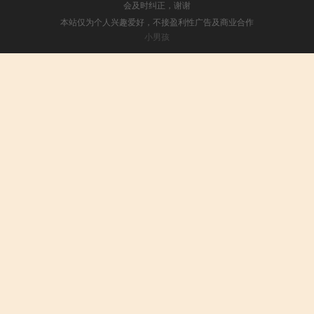
会及时纠正，谢谢
本站仅为个人兴趣爱好，不接盈利性广告及商业合作
小男孩