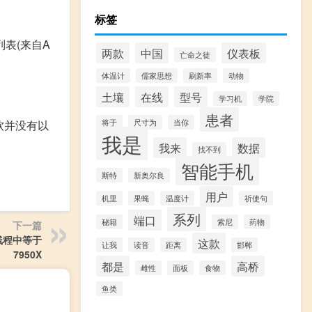
标签
”列表(来自A
两款
中国
仪表板
亡命之徒
体温计
儒家思想
刷新率
动物
。
土壤
在线
型号
学习机
学院
患者
微软并没有以
将于
尺寸为
当你
我是
我来
数据
找不到
智能手机
斯特
新奥尔良
用户
机里
果蝇
温度计
祈使句
系列
端口
秘籍
索尼
药物
下一篇
单线程中等于
这款
让我
读音
距离
邯郸
7950X
都是
高桥
雌性
面板
食物
鱼类