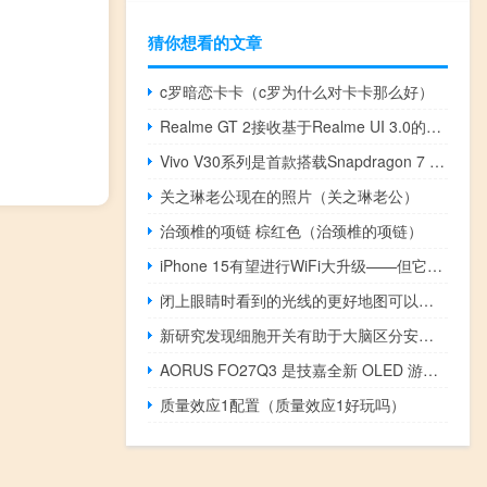
猜你想看的文章
c罗暗恋卡卡（c罗为什么对卡卡那么好）
Realme GT 2接收基于Realme UI 3.0的Android 13抢先体验更新
Vivo V30系列是首款搭载Snapdragon 7 Gen 3的智能手机
关之琳老公现在的照片（关之琳老公）
治颈椎的项链 棕红色（治颈椎的项链）
iPhone 15有望进行WiFi大升级——但它会仅限于Pro吗
闭上眼睛时看到的光线的更好地图可以改善仿生眼效果
新研究发现细胞开关有助于大脑区分安全与危险
AORUS FO27Q3 是技嘉全新 OLED 游戏显示器中最小的一款
质量效应1配置（质量效应1好玩吗）