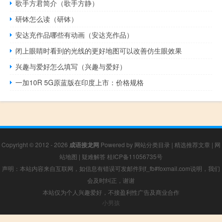
歌手方君简介（歌手方静）
研钵怎么读（研钵）
安达充作品哪些有动画（安达充作品）
闭上眼睛时看到的光线的更好地图可以改善仿生眼效果
兴趣与爱好怎么填写（兴趣与爱好）
一加10R 5G原蓝版在印度上市：价格规格
Copyright © 2012 - 2026
成语接龙网
Powered by
网站分类目录
|
精选推荐文章
|
网
站地图
|
疑难解答
桂ICP备11056735号
声明：本站内容来自互联网，如信息有错误可发邮件到f_fb#foxmail.com说明，我们
会及时纠正，谢谢
本站仅为个人兴趣爱好，不接盈利性广告及商业合作
小男孩