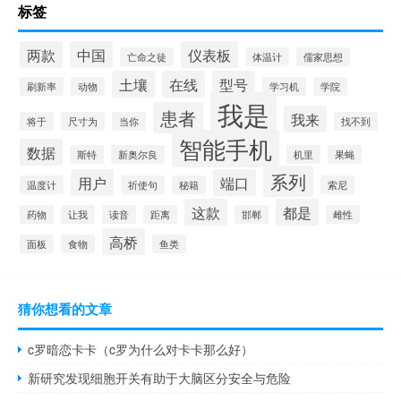
标签
两款
中国
仪表板
亡命之徒
体温计
儒家思想
土壤
在线
型号
刷新率
动物
学习机
学院
我是
患者
我来
将于
尺寸为
当你
找不到
智能手机
数据
斯特
新奥尔良
机里
果蝇
系列
用户
端口
温度计
祈使句
秘籍
索尼
这款
都是
药物
让我
读音
距离
邯郸
雌性
高桥
面板
食物
鱼类
猜你想看的文章
c罗暗恋卡卡（c罗为什么对卡卡那么好）
新研究发现细胞开关有助于大脑区分安全与危险