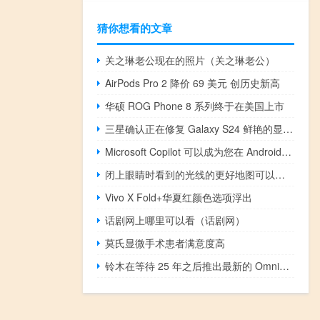
猜你想看的文章
关之琳老公现在的照片（关之琳老公）
AirPods Pro 2 降价 69 美元 创历史新高
华硕 ROG Phone 8 系列终于在美国上市
三星确认正在修复 Galaxy S24 鲜艳的显示颜色配置文件
Microsoft Copilot 可以成为您在 Android 上的默认助手
闭上眼睛时看到的光线的更好地图可以改善仿生眼效果
Vivo X Fold+华夏红颜色选项浮出
话剧网上哪里可以看（话剧网）
莫氏显微手术患者满意度高
铃木在等待 25 年之后推出最新的 Omnichord OM-108 电子汽车竖琴