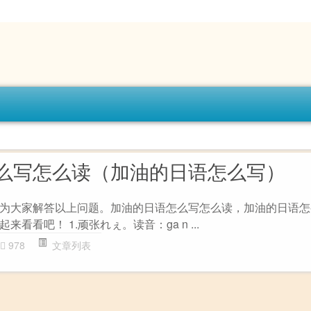
么写怎么读（加油的日语怎么写）
为大家解答以上问题。加油的日语怎么写怎么读，加油的日语怎
看看吧！ 1.顽张れぇ。读音：ga n ...
978
文章列表