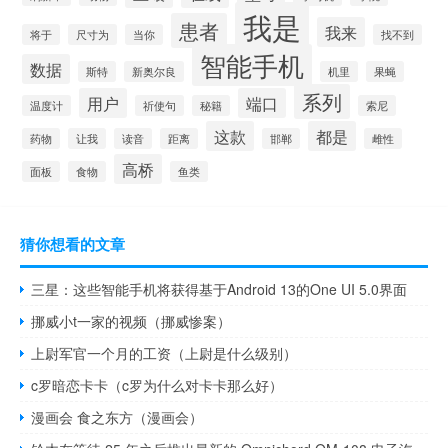
我是
患者
我来
将于
尺寸为
当你
找不到
智能手机
数据
斯特
新奥尔良
机里
果蝇
系列
用户
端口
温度计
祈使句
秘籍
索尼
这款
都是
药物
让我
读音
距离
邯郸
雌性
高桥
面板
食物
鱼类
猜你想看的文章
三星：这些智能手机将获得基于Android 13的One UI 5.0界面
挪威小t一家的视频（挪威惨案）
上尉军官一个月的工资（上尉是什么级别）
c罗暗恋卡卡（c罗为什么对卡卡那么好）
漫画会 食之东方（漫画会）