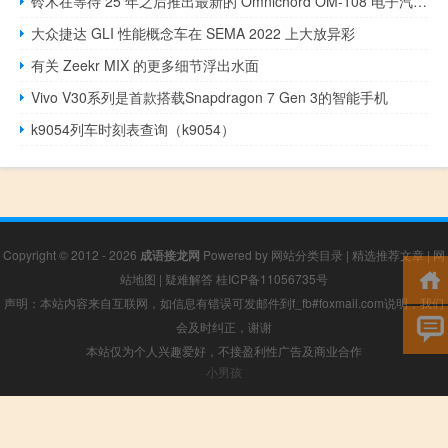
铃木在等待 25 年之后推出最新的 Omnichord OM-108 电子汽车竖琴
大众捷达 GLI 性能概念车在 SEMA 2022 上大放异彩
有关 Zeekr MIX 的更多细节浮出水面
Vivo V30系列是首款搭载Snapdragon 7 Gen 3的智能手机
k9054列车时刻表查询（k9054）
Copyright © 2012 - 2026
成语接龙网
Powered by
网站分类目录
|
精选推荐文章
|
网
站地图
|
疑难解答
桂ICP备11056735号
声明：本站内容来自互联网，如信息有错误可发邮件到f_fb#foxmail.com说明，我们
会及时纠正，谢谢
本站仅为个人兴趣爱好，不接盈利性广告及商业合作
小男孩