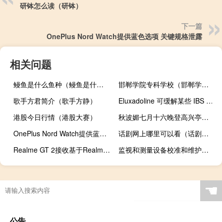
研钵怎么读（研钵）
下一篇
OnePlus Nord Watch提供蓝色选项 关键规格泄露
相关问题
鳗鱼是什么鱼种（鳗鱼是什么鱼）
邯郸学院专科学校（邯郸学院专科怎么样）
歌手方君简介（歌手方静）
Eluxadoline 可缓解某些 IBS 患者的疼痛和腹泻
港股今日行情（港股大赛）
秋波媚七月十六晚登高兴亭望长安南山题眼是什么（秋波媚）
OnePlus Nord Watch提供蓝色选项 关键规格泄露
话剧网上哪里可以看（话剧网）
Realme GT 2接收基于Realme UI 3.0的Android 13抢先体验更新
监视和测量设备校准和维护记录（监视和测量设备）
☚
公告