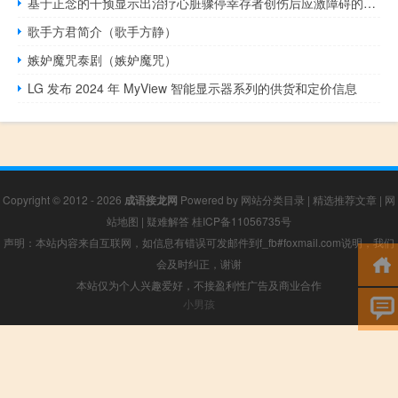
基于正念的干预显示出治疗心脏骤停幸存者创伤后应激障碍的希望
歌手方君简介（歌手方静）
嫉妒魔咒泰剧（嫉妒魔咒）
LG 发布 2024 年 MyView 智能显示器系列的​​供货和定价信息
Copyright © 2012 - 2026
成语接龙网
Powered by
网站分类目录
|
精选推荐文章
|
网
站地图
|
疑难解答
桂ICP备11056735号
声明：本站内容来自互联网，如信息有错误可发邮件到f_fb#foxmail.com说明，我们
会及时纠正，谢谢
本站仅为个人兴趣爱好，不接盈利性广告及商业合作
小男孩