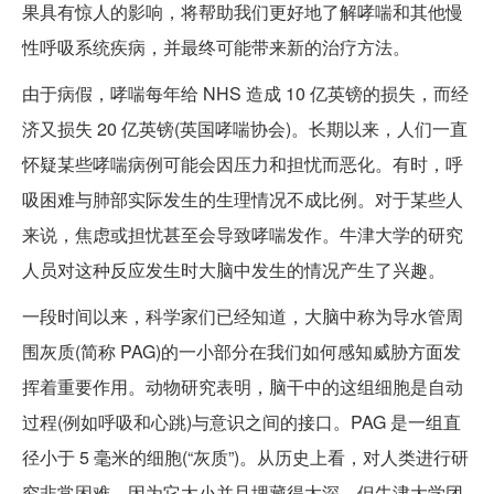
果具有惊人的影响，将帮助我们更好地了解哮喘和其他慢
性呼吸系统疾病，并最终可能带来新的治疗方法。
由于病假，哮喘每年给 NHS 造成 10 亿英镑的损失，而经
济又损失 20 亿英镑(英国哮喘协会)。长期以来，人们一直
怀疑某些哮喘病例可能会因压力和担忧而恶化。有时，呼
吸困难与肺部实际发生的生理情况不成比例。对于某些人
来说，焦虑或担忧甚至会导致哮喘发作。牛津大学的研究
人员对这种反应发生时大脑中发生的情况产生了兴趣。
一段时间以来，科学家们已经知道，大脑中称为导水管周
围灰质(简称 PAG)的一小部分在我们如何感知威胁方面发
挥着重要作用。动物研究表明，脑干中的这组细胞是自动
过程(例如呼吸和心跳)与意识之间的接口。PAG 是一组直
径小于 5 毫米的细胞(“灰质”)。从历史上看，对人类进行研
究非常困难，因为它太小并且埋藏得太深。但牛津大学团