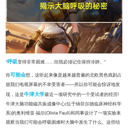
呼吸
“
变得非常困难……但我必须记住保持冷静。”
可能会
你
想，这听起来像是越来越普遍的北欧黑色戏剧占
据我们电视屏幕的不幸受害者——所以你可能会惊讶地发
牛津大学
现，这是
最近一项研究中的一个受试者的经历!
牛津大脑功能磁共振成像中心(位于纳菲尔德临床神经科学
系)的奥利维亚·福尔(Olivia Faull)和同事设计了一项实验来
观察当我们可能会呼吸困难时大脑中发生了什么。这些结