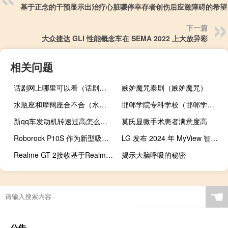
基于正念的干预显示出治疗心脏骤停幸存者创伤后应激障碍的希望
下一篇
大众捷达 GLI 性能概念车在 SEMA 2022 上大放异彩
相关问题
话剧网上哪里可以看（话剧网）
嫉妒魔咒泰剧（嫉妒魔咒）
水瓶座和摩羯座合不合（水瓶座摩羯座）
邯郸学院专科学校（邯郸学院专科怎么样）
新qq车发动机转速过高怎么解决（新qq车）
莫氏显微手术患者满意度高
Roborock P10S 作为新型吸尘和拖地机器人首次亮相
LG 发布 2024 年 MyView 智能显示器系列的​​供货和定价信息
Realme GT 2接收基于Realme UI 3.0的Android 13抢先体验更新
揭示大脑呼吸的秘密
☚
公告