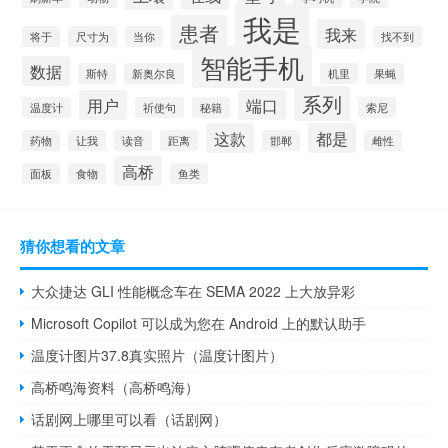
我是
患者
我来
将于
尺寸为
当你
找不到
智能手机
数据
斯特
新奥尔良
机里
果蝇
系列
用户
端口
温度计
祈使句
秘籍
索尼
这款
都是
药物
让我
读音
距离
邯郸
雌性
高桥
面板
食物
鱼类
猜你想看的文章
大众捷达 GLI 性能概念车在 SEMA 2022 上大放异彩
Microsoft Copilot 可以成为您在 Android 上的默认助手
温度计图片37.8真实照片（温度计图片）
高桥鸣海资料（高桥鸣海）
话剧网上哪里可以看（话剧网）