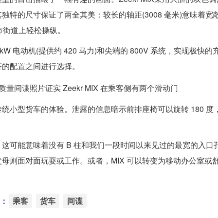
特的尺寸保证了两全其美：较长的轴距(3008 毫米)意味着宽
城市街道上轻松操纵。
0 kW 电动机(提供约 420 马力)和尖端的 800V 系统，实现极快
济的配置之间进行选择。
量间谍照片证实 Zeekr MIX 在乘客侧有两个滑动门
传统小型货车的体验。泄露的信息暗示前排座椅可以旋转 180 度
这可能意味着没有 B 柱和我们一段时间以来见过的最宽的入口
母则面对面玩耍或工作。或者，MIX 可以转变为移动办公室或
：
乘客
货车
间谍