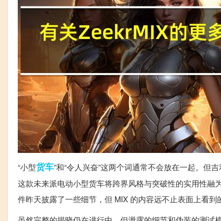
货车
“小型
”和“令人兴奋”这两个词通常不会放在一起。但吉利
这款未来派电动小型货车将跨界风格与突破性的实用性融
件昨天披露了一些细节，但 MIX 的内容远不止表面上看到
虽然完整的揭晓仍在进行中，但泄露的细节和伪装的测试模型