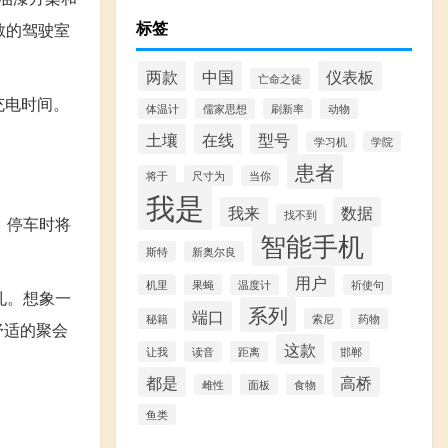
标签
敞的驾驶室
两款
中国
仪表板
亡命之徒
的充电时间。
体温计
儒家思想
刷新率
动物
土壤
在线
型号
学习机
学院
患者
将于
尺寸为
当你
我是
我来
数据
找不到
，停车时将
智能手机
斯特
新奥尔良
用户
机里
果蝇
温度计
祈使句
孔。想象一
系列
端口
秘籍
索尼
药物
舒适的聚会
这款
让我
读音
距离
邯郸
都是
高桥
雌性
面板
食物
鱼类