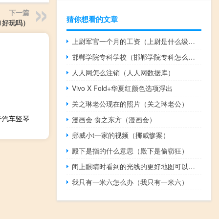
下一篇
猜你想看的文章
1好玩吗）
上尉军官一个月的工资（上尉是什么级别）
邯郸学院专科学校（邯郸学院专科怎么样）
人人网怎么注销（人人网数据库）
Vivo X Fold+华夏红颜色选项浮出
关之琳老公现在的照片（关之琳老公）
电子汽车竖琴
漫画会 食之东方（漫画会）
挪威小t一家的视频（挪威惨案）
殿下是指的什么意思（殿下是偷窃狂）
闭上眼睛时看到的光线的更好地图可以改善仿生眼效果
我只有一米六怎么办（我只有一米六）