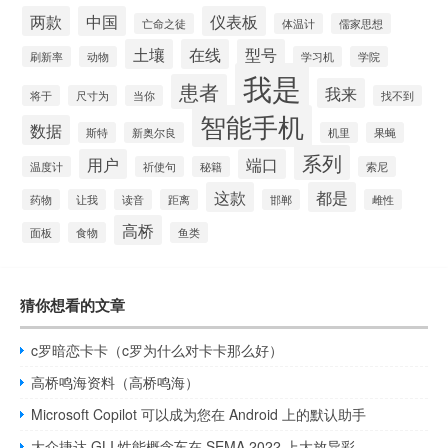
两款
中国
仪表板
亡命之徒
体温计
儒家思想
土壤
在线
型号
刷新率
动物
学习机
学院
我是
患者
我来
将于
尺寸为
当你
找不到
智能手机
数据
斯特
新奥尔良
机里
果蝇
系列
用户
端口
温度计
祈使句
秘籍
索尼
这款
都是
药物
让我
读音
距离
邯郸
雌性
高桥
面板
食物
鱼类
猜你想看的文章
c罗暗恋卡卡（c罗为什么对卡卡那么好）
高桥鸣海资料（高桥鸣海）
Microsoft Copilot 可以成为您在 Android 上的默认助手
大众捷达 GLI 性能概念车在 SEMA 2022 上大放异彩