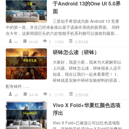
于Android 13的One UI 5.0界
面
三星似乎希望成为新 Android 13 竞赛
中的第一批，并且已经准备推出基于该操作系统的新界面。 同样
在今年，这家韩国巨头的六款智能手机系列都可以接收到最新...
sx
04-06
0
959
文章列表
研钵怎么读（研钵）
大家好，我是小新，我来为大家解答以
上问题。研钵怎么读，研钵很多人还不
知道，现在让我们一起来看看吧！ 1、
研钵就是实验中研碎实验材料的容器，
配有钵杵，...
yb
04-06
0
151
文章列表
Vivo X Fold+华夏红颜色选项
浮出
Vivo X Fold+已被该公司以红色选项取
笑。该智能手机是Vivo X Fold可折叠智