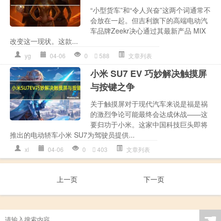
“小型货车”和“令人兴奋”这两个词通常不
会放在一起。但吉利旗下的高端电动汽
车品牌Zeekr决心通过其最新产品 MIX
改变这一现状。这款...
yg
04-06
0
588
文章列表
小米 SU7 EV 巧妙解决触摸屏
与按键之争
关于触摸屏对于现代汽车来说是福是祸
的激烈争论可能最终会达成休战——这
要归功于小米。这家中国科技巨头即将
推出的电动轿车小米 SU7为驾驶员提供...
xl
04-06
0
403
文章列表
上一页
下一页
☚