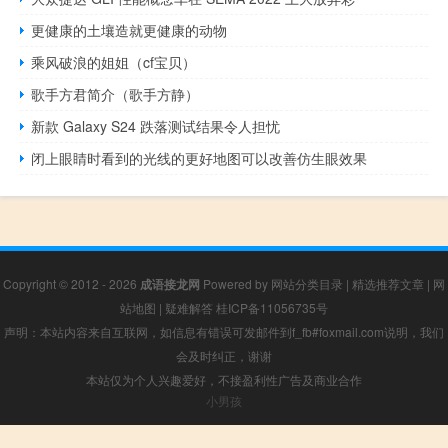
更健康的土壤造就更健康的动物
乘风破浪的姐姐（cf宝贝）
歌手方君简介（歌手方静）
新款 Galaxy S24 跌落测试结果令人担忧
闭上眼睛时看到的光线的更好地图可以改善仿生眼效果
Copyright © 2012 - 2026
成语接龙网
Powered by
网站分类目录
|
精选推荐文章
|
网
站地图
|
疑难解答
桂ICP备11056735号
声明：本站内容来自互联网，如信息有错误可发邮件到f_fb#foxmail.com说明，我们
会及时纠正，谢谢
本站仅为个人兴趣爱好，不接盈利性广告及商业合作
小男孩