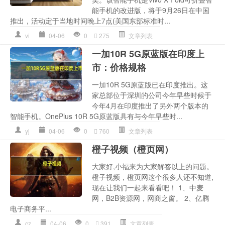
能手机的改进版，将于9月26日在中国
推出，活动定于当地时间晚上7点(美国东部标准时...
vi
04-06
0
275
文章列表
一加10R 5G原蓝版在印度上
市：价格规格
一加10R 5G原蓝版已在印度推出。这
家总部位于深圳的公司今年早些时候于
今年4月在印度推出了另外两个版本的
智能手机。OnePlus 10R 5G原蓝版具有与今年早些时...
yj
04-06
0
760
文章列表
橙子视频（橙页网）
大家好,小福来为大家解答以上的问题。
橙子视频，橙页网这个很多人还不知道,
现在让我们一起来看看吧！ 1、中麦
网，B2B资源网，网商之窗。 2、亿腾
电子商务平...
cz
04-06
0
391
文章列表