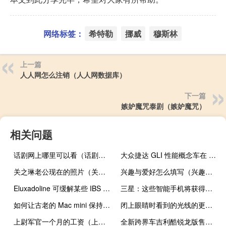
网络标签：
希特勒
挪威
穆斯林
上一篇
人人网怎么注销（人人网数据库）
下一篇
嫉妒魔咒泰剧（嫉妒魔咒）
相关问题
话剧网上哪里可以看（话剧网）
大众捷达 GLI 性能概念车在 SEMA 2022 上大放异彩
关之琳老公现在的照片（关之琳老公）
兴趣与爱好怎么填写（兴趣与爱好）
Eluxadoline 可缓解某些 IBS 患者的疼痛和腹泻
三星：这些智能手机将获得基于Android 13的One UI 5.0界面
如何让古老的 Mac mini 保持运行
闭上眼睛时看到的光线的更好地图可以改善仿生眼效果
上尉军官一个月的工资（上尉是什么级别）
全新跨界车吉利酷锐龙版售价1.1万美元