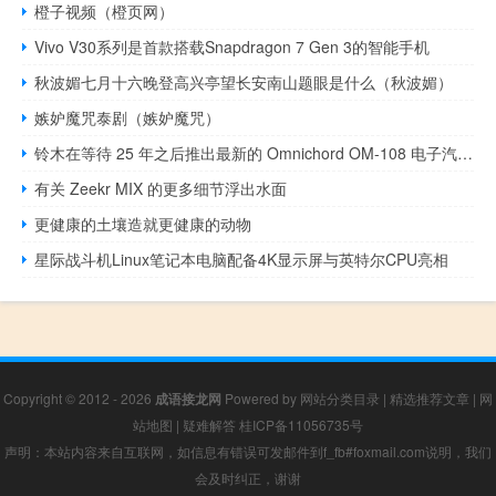
橙子视频（橙页网）
Vivo V30系列是首款搭载Snapdragon 7 Gen 3的智能手机
秋波媚七月十六晚登高兴亭望长安南山题眼是什么（秋波媚）
嫉妒魔咒泰剧（嫉妒魔咒）
铃木在等待 25 年之后推出最新的 Omnichord OM-108 电子汽车竖琴
有关 Zeekr MIX 的更多细节浮出水面
更健康的土壤造就更健康的动物
星际战斗机Linux笔记本电脑配备4K显示屏与英特尔CPU亮相
Copyright © 2012 - 2026
成语接龙网
Powered by
网站分类目录
|
精选推荐文章
|
网
站地图
|
疑难解答
桂ICP备11056735号
声明：本站内容来自互联网，如信息有错误可发邮件到f_fb#foxmail.com说明，我们
会及时纠正，谢谢