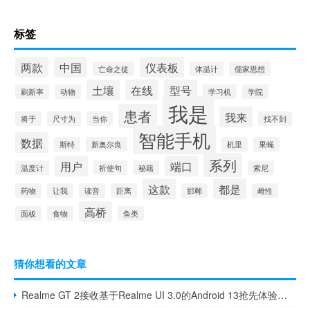
标签
两款
中国
仪表板
亡命之徒
体温计
儒家思想
土壤
在线
型号
刷新率
动物
学习机
学院
我是
患者
我来
将于
尺寸为
当你
找不到
智能手机
数据
斯特
新奥尔良
机里
果蝇
系列
用户
端口
温度计
祈使句
秘籍
索尼
这款
都是
药物
让我
读音
距离
邯郸
雌性
高桥
面板
食物
鱼类
猜你想看的文章
Realme GT 2接收基于Realme UI 3.0的Android 13抢先体验更新