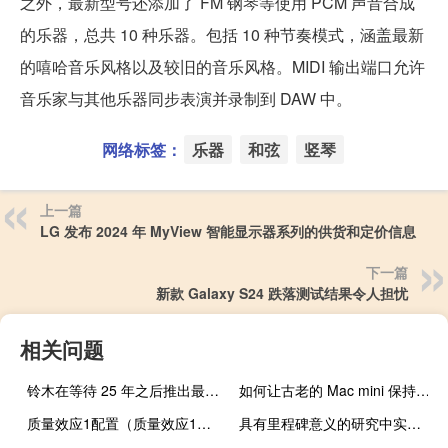
之外，最新型号还添加了 FM 钢琴等使用 PCM 声音合成
的乐器，总共 10 种乐器。包括 10 种节奏模式，涵盖最新
的嘻哈音乐风格以及较旧的音乐风格。MIDI 输出端口允许
音乐家与其他乐器同步表演并录制到 DAW 中。
网络标签：
乐器
和弦
竖琴
上一篇
LG 发布 2024 年 MyView 智能显示器系列的​​供货和定价信息
下一篇
新款 Galaxy S24 跌落测试结果令人担忧
相关问题
铃木在等待 25 年之后推出最新的 Omnichord OM-108 电子汽车竖琴
如何让古老的 Mac mini 保持运行
质量效应1配置（质量效应1好玩吗）
具有里程碑意义的研究中实验室生长的肿瘤可预测治疗结果