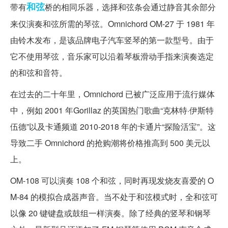
和弦
带有
桥的相同乐器，选择和弦条会通过静音其余部分
来仅演奏和弦所需的琴弦。Omnichord OM-27 于 1981 年
由铃木发布，是该品牌电子汽车竖琴的第一款型号。由于
它不使用琴弦，音乐家可以沿着琴板滑动手指来演奏选定
的和弦和音符。
在过去的二十年里，Omnichord 已被广泛应用于流行媒体
中，例如 2001 年Gorillaz 的英国热门歌曲“克林特·伊斯特
伍德”以及卡通频道 2010-2018 年的卡通片“探险活宝”。这
导致二手 Omnichord 的抢购潮将价格推高到 500 美元以
上。
OM-108 可以演奏 108 个和弦，同时再现发烧友喜爱的 O
M-84 的模拟合成器声音。当不处于和弦模式时，全和弦可
以像 20 键键盘或鼓组一样演奏。除了经典的竖琴和钢琴