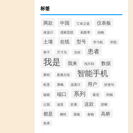
标签
两款
中国
仪表板
亡命之徒
体温计
儒家思想
刷新率
动物
土壤
在线
型号
学习机
学院
患者
将于
尺寸为
当你
我是
我来
数据
找不到
智能手机
斯特
新奥尔良
用户
机里
果蝇
温度计
祈使句
系列
端口
秘籍
索尼
药物
这款
让我
读音
距离
邯郸
都是
高桥
雌性
面板
食物
鱼类