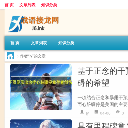
首 页
文章列表
知识分类
首 页
文章列表
知识分类
>
作者“jy”的文章
基于正念的干
碍的希望
一项结合正念和暴露干预
而心脏骤停是美国的主要死亡原
jy
04-06
0
具有里程碑意