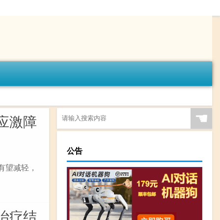
☚
应激障
公告
有望减轻，
治疗结