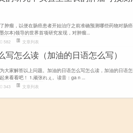
了肿瘤，以便在肠癌患者开始治疗之前准确预测哪些药物对肠癌
亚墨尔本)领导的世界首项研究发现，对肿瘤...
582
文章列表
么写怎么读（加油的日语怎么写）
为大家解答以上问题。加油的日语怎么写怎么读，加油的日语怎
看看吧！ 1.顽张れぇ。读音：ga n ...
343
文章列表