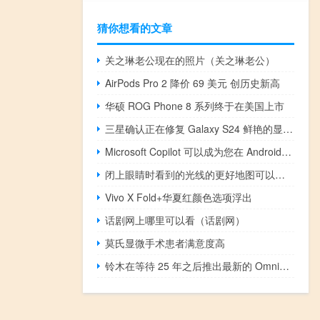
猜你想看的文章
关之琳老公现在的照片（关之琳老公）
AirPods Pro 2 降价 69 美元 创历史新高
华硕 ROG Phone 8 系列终于在美国上市
三星确认正在修复 Galaxy S24 鲜艳的显示颜色配置文件
Microsoft Copilot 可以成为您在 Android 上的默认助手
闭上眼睛时看到的光线的更好地图可以改善仿生眼效果
Vivo X Fold+华夏红颜色选项浮出
话剧网上哪里可以看（话剧网）
莫氏显微手术患者满意度高
铃木在等待 25 年之后推出最新的 Omnichord OM-108 电子汽车竖琴