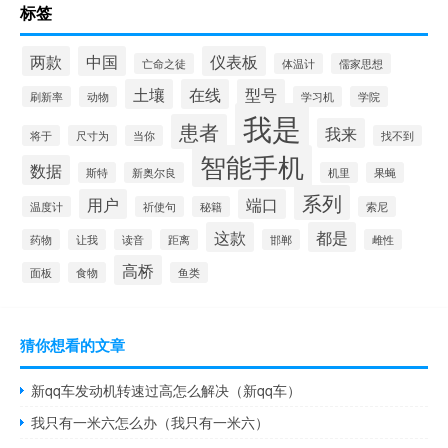
标签
两款
中国
仪表板
亡命之徒
体温计
儒家思想
土壤
在线
型号
刷新率
动物
学习机
学院
我是
患者
我来
将于
尺寸为
当你
找不到
智能手机
数据
斯特
新奥尔良
机里
果蝇
系列
用户
端口
温度计
祈使句
秘籍
索尼
这款
都是
药物
让我
读音
距离
邯郸
雌性
高桥
面板
食物
鱼类
猜你想看的文章
新qq车发动机转速过高怎么解决（新qq车）
我只有一米六怎么办（我只有一米六）