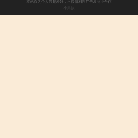
本站仅为个人兴趣爱好，不接盈利性广告及商业合作
小男孩