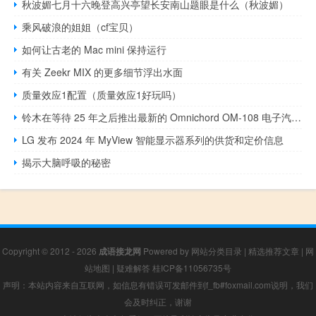
秋波媚七月十六晚登高兴亭望长安南山题眼是什么（秋波媚）
乘风破浪的姐姐（cf宝贝）
如何让古老的 Mac mini 保持运行
有关 Zeekr MIX 的更多细节浮出水面
质量效应1配置（质量效应1好玩吗）
铃木在等待 25 年之后推出最新的 Omnichord OM-108 电子汽车竖琴
LG 发布 2024 年 MyView 智能显示器系列的​​供货和定价信息
揭示大脑呼吸的秘密
Copyright © 2012 - 2026
成语接龙网
Powered by
网站分类目录
|
精选推荐文章
|
网
站地图
|
疑难解答
桂ICP备11056735号
声明：本站内容来自互联网，如信息有错误可发邮件到f_fb#foxmail.com说明，我们
会及时纠正，谢谢