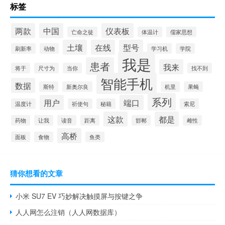
标签
两款
中国
仪表板
亡命之徒
体温计
儒家思想
土壤
在线
型号
刷新率
动物
学习机
学院
我是
患者
我来
将于
尺寸为
当你
找不到
智能手机
数据
斯特
新奥尔良
机里
果蝇
系列
用户
端口
温度计
祈使句
秘籍
索尼
这款
都是
药物
让我
读音
距离
邯郸
雌性
高桥
面板
食物
鱼类
猜你想看的文章
小米 SU7 EV 巧妙解决触摸屏与按键之争
人人网怎么注销（人人网数据库）