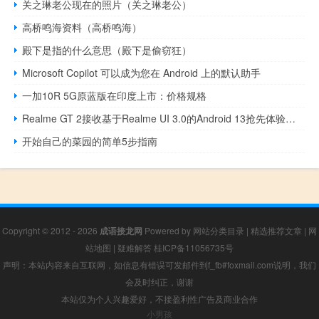
关之琳老公现在的照片（关之琳老公）
高桥鸣海资料（高桥鸣海）
殿下是指的什么意思（殿下是偷窃狂）
Microsoft Copilot 可以成为您在 Android 上的默认助手
一加10R 5G原蓝版在印度上市：价格规格
Realme GT 2接收基于Realme UI 3.0的Android 13抢先体验更新
开始自己的菜园的简单5步指南
Copyright © 2012 - 2026
成语接龙网
Powered by
网站分类目录
|
精选推荐文章
|
网
站地图
|
疑难解答
桂ICP备11056735号
声明：本站内容来自互联网，如信息有错误可发邮件到f_fb#foxmail.com说明，我们
会及时纠正，谢谢
本站仅为个人兴趣爱好，不接盈利性广告及商业合作
小男孩