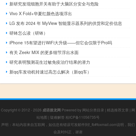
新研究发现细胞开关有助于大脑区分安全与危险
Vivo X Fold+华夏红颜色选项浮出
LG 发布 2024 年 MyView 智能显示器系列的​​供货和定价信息
研钵怎么读（研钵）
iPhone 15有望进行WiFi大升级——但它会仅限于Pro吗
有关 Zeekr MIX 的更多细节浮出水面
研究表明预测花生过敏免疫治疗结果的潜力
新qq车发动机转速过高怎么解决（新qq车）
Copyright © 2012 - 2026
成语接龙网
Powered by
网站分类目录
|
精选推荐文章
|
网
站地图
|
疑难解答
桂ICP备11056735号
声明：本站内容来自互联网，如信息有错误可发邮件到f_fb#foxmail.com说明，我们
会及时纠正，谢谢