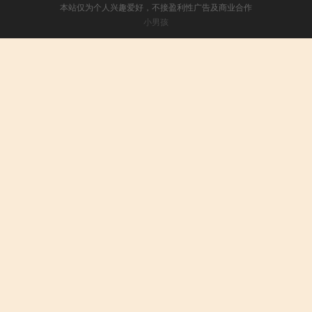
本站仅为个人兴趣爱好，不接盈利性广告及商业合作
小男孩