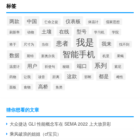
标签
两款
中国
仪表板
亡命之徒
体温计
儒家思想
土壤
在线
型号
刷新率
动物
学习机
学院
我是
患者
我来
将于
尺寸为
当你
找不到
智能手机
数据
斯特
新奥尔良
机里
果蝇
系列
用户
端口
温度计
祈使句
秘籍
索尼
这款
都是
药物
让我
读音
距离
邯郸
雌性
高桥
面板
食物
鱼类
猜你想看的文章
大众捷达 GLI 性能概念车在 SEMA 2022 上大放异彩
乘风破浪的姐姐（cf宝贝）