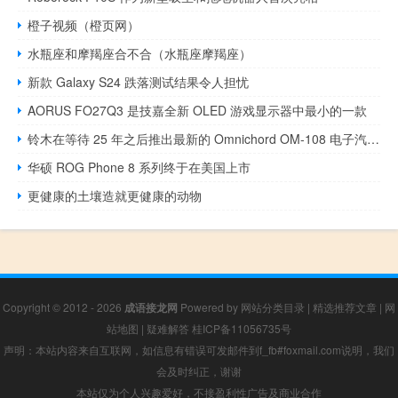
橙子视频（橙页网）
水瓶座和摩羯座合不合（水瓶座摩羯座）
新款 Galaxy S24 跌落测试结果令人担忧
AORUS FO27Q3 是技嘉全新 OLED 游戏显示器中最小的一款
铃木在等待 25 年之后推出最新的 Omnichord OM-108 电子汽车竖琴
华硕 ROG Phone 8 系列终于在美国上市
更健康的土壤造就更健康的动物
Copyright © 2012 - 2026
成语接龙网
Powered by
网站分类目录
|
精选推荐文章
|
网
站地图
|
疑难解答
桂ICP备11056735号
声明：本站内容来自互联网，如信息有错误可发邮件到f_fb#foxmail.com说明，我们
会及时纠正，谢谢
本站仅为个人兴趣爱好，不接盈利性广告及商业合作