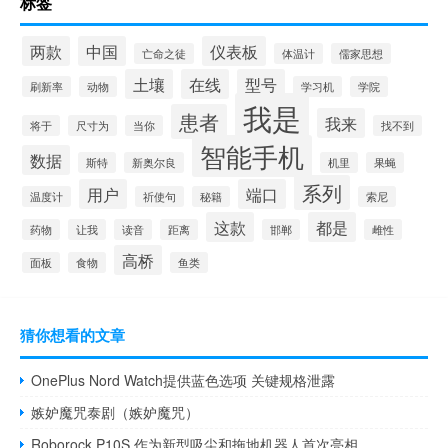
标签
两款
中国
仪表板
亡命之徒
体温计
儒家思想
土壤
在线
型号
刷新率
动物
学习机
学院
我是
患者
我来
将于
尺寸为
当你
找不到
智能手机
数据
斯特
新奥尔良
机里
果蝇
系列
用户
端口
温度计
祈使句
秘籍
索尼
这款
都是
药物
让我
读音
距离
邯郸
雌性
高桥
面板
食物
鱼类
猜你想看的文章
OnePlus Nord Watch提供蓝色选项 关键规格泄露
嫉妒魔咒泰剧（嫉妒魔咒）
Roborock P10S 作为新型吸尘和拖地机器人首次亮相