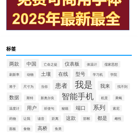
标签
两款
中国
仪表板
亡命之徒
体温计
儒家思想
土壤
在线
型号
刷新率
动物
学习机
学院
我是
患者
我来
将于
尺寸为
当你
找不到
智能手机
数据
斯特
新奥尔良
机里
果蝇
系列
用户
端口
温度计
祈使句
秘籍
索尼
这款
都是
药物
让我
读音
距离
邯郸
雌性
高桥
面板
食物
鱼类