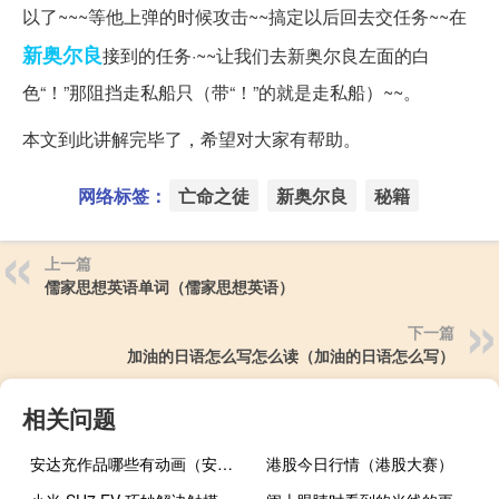
以了~~~等他上弹的时候攻击~~搞定以后回去交任务~~在
新奥尔良
接到的任务·~~让我们去新奥尔良左面的白
色“！”那阻挡走私船只（带“！”的就是走私船）~~。
本文到此讲解完毕了，希望对大家有帮助。
网络标签：
亡命之徒
新奥尔良
秘籍
上一篇
儒家思想英语单词（儒家思想英语）
下一篇
加油的日语怎么写怎么读（加油的日语怎么写）
相关问题
安达充作品哪些有动画（安达充作品）
港股今日行情（港股大赛）