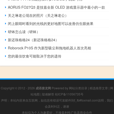
AORUS FO27Q3 是技嘉全新 OLED 游戏显示器中最小的一款
关之琳老公现在的照片（关之琳老公）
闭上眼睛时看到的光线的更好地图可以改善仿生眼效果
研钵怎么读（研钵）
新还珠格格24（新还珠格格24）
Roborock P10S 作为新型吸尘和拖地机器人首次亮相
您的最佳饮食可能取决于您的遗传
Copyright © 2012 - 2026
成语接龙网
Powered by
网站分类目录
|
精选推荐文章
|
网
站地图
|
疑难解答
桂ICP备11056735号
声明：本站内容来自互联网，如信息有错误可发邮件到f_fb#foxmail.com说明，我们
会及时纠正，谢谢
本站仅为个人兴趣爱好，不接盈利性广告及商业合作