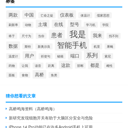
标签
两款
中国
仪表板
亡命之徒
体温计
儒家思想
土壤
在线
型号
刷新率
动物
学习机
学院
我是
患者
我来
将于
尺寸为
当你
找不到
智能手机
数据
斯特
新奥尔良
机里
果蝇
系列
用户
端口
温度计
祈使句
秘籍
索尼
这款
都是
药物
让我
读音
距离
邯郸
雌性
高桥
面板
食物
鱼类
猜你想看的文章
高桥鸣海资料（高桥鸣海）
新研究发现细胞开关有助于大脑区分安全与危险
iPhone 14 Pro功能已在许多Android手机上可用