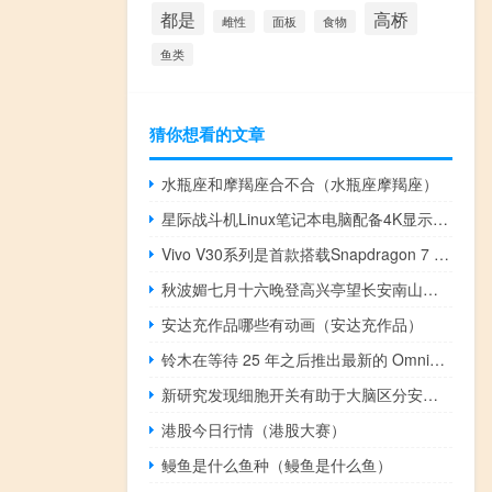
都是
高桥
雌性
面板
食物
鱼类
猜你想看的文章
水瓶座和摩羯座合不合（水瓶座摩羯座）
星际战斗机Linux笔记本电脑配备4K显示屏与英特尔CPU亮相
Vivo V30系列是首款搭载Snapdragon 7 Gen 3的智能手机
秋波媚七月十六晚登高兴亭望长安南山题眼是什么（秋波媚）
安达充作品哪些有动画（安达充作品）
铃木在等待 25 年之后推出最新的 Omnichord OM-108 电子汽车竖琴
新研究发现细胞开关有助于大脑区分安全与危险
港股今日行情（港股大赛）
鳗鱼是什么鱼种（鳗鱼是什么鱼）