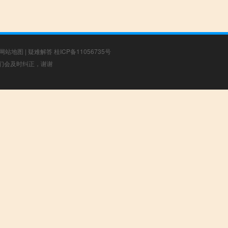
网站地图
|
疑难解答
桂ICP备11056735号
，我们会及时纠正，谢谢