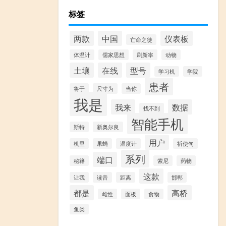
标签
两款
中国
仪表板
亡命之徒
体温计
儒家思想
刷新率
动物
土壤
在线
型号
学习机
学院
患者
将于
尺寸为
当你
我是
我来
数据
找不到
智能手机
斯特
新奥尔良
用户
机里
果蝇
温度计
祈使句
系列
端口
秘籍
索尼
药物
这款
让我
读音
距离
邯郸
都是
高桥
雌性
面板
食物
鱼类