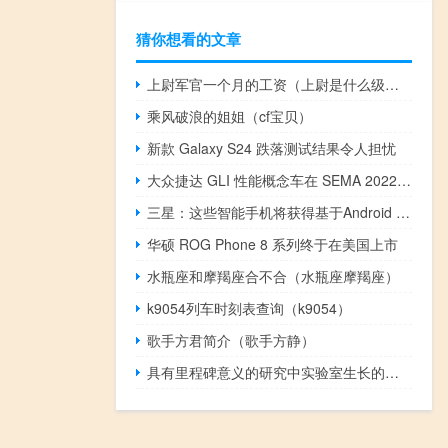
猜你想看的文章
上尉军官一个月的工资（上尉是什么级别）
乘风破浪的姐姐（cf宝贝）
新款 Galaxy S24 跌落测试结果令人担忧
大众捷达 GLI 性能概念车在 SEMA 2022 上大放异彩
三星：这些智能手机将获得基于Android 13的One UI 5.0界面
华硕 ROG Phone 8 系列终于在美国上市
水瓶座和摩羯座合不合（水瓶座摩羯座）
k9054列车时刻表查询（k9054）
歌手方君简介（歌手方静）
具有里程碑意义的研究中实验室生长的肿瘤可预测治疗结果