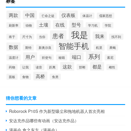
标签
两款
中国
仪表板
亡命之徒
体温计
儒家思想
土壤
在线
型号
刷新率
动物
学习机
学院
我是
患者
我来
将于
尺寸为
当你
找不到
智能手机
数据
斯特
新奥尔良
机里
果蝇
系列
用户
端口
温度计
祈使句
秘籍
索尼
这款
都是
药物
让我
读音
距离
邯郸
雌性
高桥
面板
食物
鱼类
猜你想看的文章
Roborock P10S 作为新型吸尘和拖地机器人首次亮相
安达充作品哪些有动画（安达充作品）
漫画会 食之东方（漫画会）