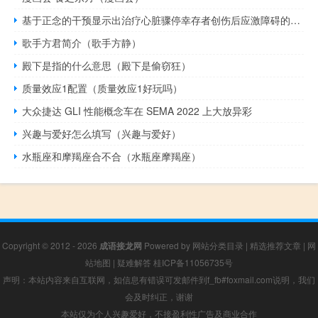
基于正念的干预显示出治疗心脏骤停幸存者创伤后应激障碍的希望
歌手方君简介（歌手方静）
殿下是指的什么意思（殿下是偷窃狂）
质量效应1配置（质量效应1好玩吗）
大众捷达 GLI 性能概念车在 SEMA 2022 上大放异彩
兴趣与爱好怎么填写（兴趣与爱好）
水瓶座和摩羯座合不合（水瓶座摩羯座）
Copyright © 2012 - 2026
成语接龙网
Powered by
网站分类目录
|
精选推荐文章
|
网
站地图
|
疑难解答
桂ICP备11056735号
声明：本站内容来自互联网，如信息有错误可发邮件到f_fb#foxmail.com说明，我们
会及时纠正，谢谢
本站仅为个人兴趣爱好，不接盈利性广告及商业合作